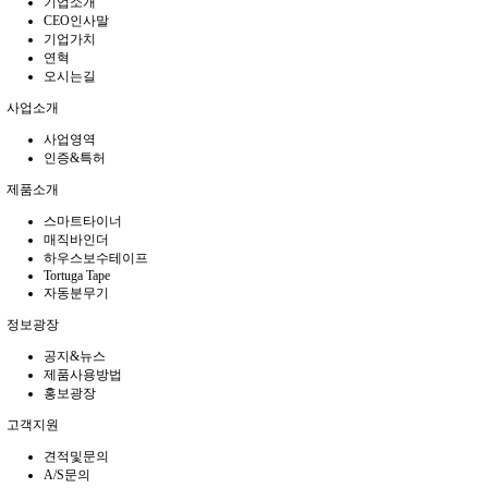
기업소개
CEO인사말
기업가치
연혁
오시는길
사업소개
사업영역
인증&특허
제품소개
스마트타이너
매직바인더
하우스보수테이프
Tortuga Tape
자동분무기
정보광장
공지&뉴스
제품사용방법
홍보광장
고객지원
견적및문의
A/S문의