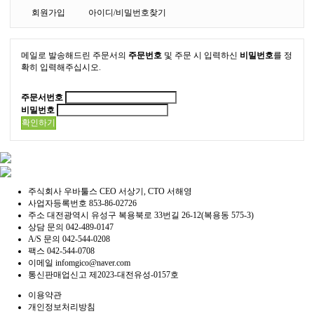
회원가입
아이디/비밀번호찾기
메일로 발송해드린 주문서의
주문번호
및 주문 시 입력하신
비밀번호
를 정
확히 입력해주십시오.
주문서번호
비밀번호
확인하기
주식회사 우바툴스
CEO 서상기, CTO 서해영
사업자등록번호
853-86-02726
주소
대전광역시 유성구 복용북로 33번길 26-12(복용동 575-3)
상담 문의
042-489-0147
A/S 문의
042-544-0208
팩스
042-544-0708
이메일
infomgico@naver.com
통신판매업신고
제2023-대전유성-0157호
이용약관
개인정보처리방침