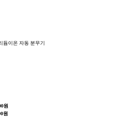
 리듐이온 자동 분무기
00원
00원