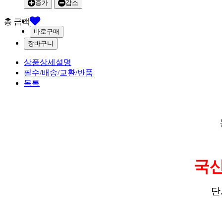
증가
감소
총 금액
상품상세설명
필수/배송/교환/반품
목록
국산
단