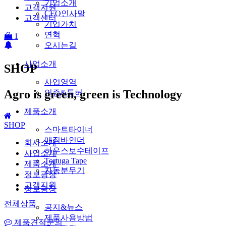
기업소개
고객지원
CEO인사말
고객센터
기업가치
연혁
1
오시는길
사업소개
SHOP
사업영역
Agro is green, green is Technology
인증&특허
제품소개
SHOP
스마트타이너
매직바인더
회사소개
하우스보수테이프
사업소개
Tortuga Tape
제품소개
자동분무기
정보광장
고객지원
정보광장
전체상품
공지&뉴스
제품사용방법
제품견적문의