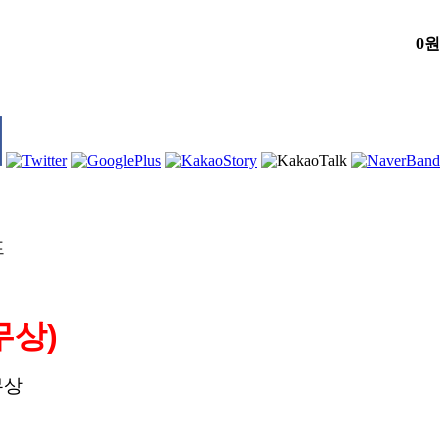
0원
프
무상)
무상