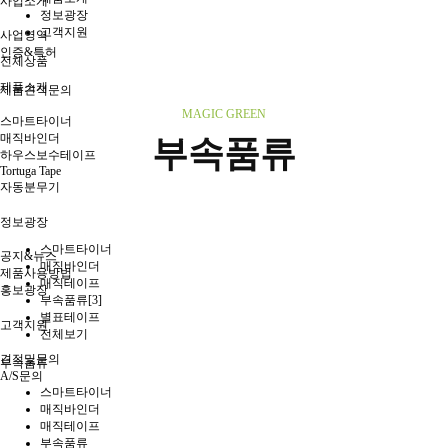
사업소개
정보광장
고객지원
사업영역
인증&특허
전체상품
제품소개
제품견적문의
MAGIC GREEN
스마트타이너
매직바인더
부속품류
하우스보수테이프
Tortuga Tape
자동분무기
정보광장
스마트타이너
공지&뉴스
매직바인더
제품사용방법
매직테이프
홍보광장
부속품류
[3]
별표테이프
고객지원
전체보기
견적및문의
부속품류
A/S문의
스마트타이너
매직바인더
매직테이프
부속품류