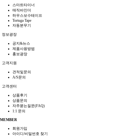
스마트타이너
매직바인더
하우스보수테이프
Tortuga Tape
자동분무기
정보광장
공지&뉴스
제품사용방법
홍보광장
고객지원
견적및문의
A/S문의
고객센터
상품후기
상품문의
자주묻는질문(FAQ)
1:1 문의
MEMBER
회원가입
아이디/비밀번호 찾기