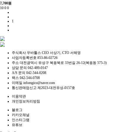
7,700
원
10
0
0
1
주식회사 우바툴스
CEO 서상기, CTO 서해영
사업자등록번호
853-86-02726
주소
대전광역시 유성구 복용북로 33번길 26-12(복용동 575-3)
상담 문의
042-489-0147
A/S 문의
042-544-0208
팩스
042-544-0708
이메일
infomgico@naver.com
통신판매업신고
제2023-대전유성-0157호
이용약관
개인정보처리방침
블로그
카카오채널
인스타그램
유튜브