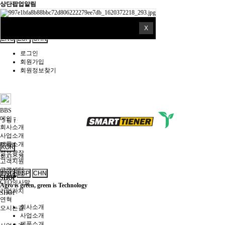
상단팝업알림
쇼핑몰
X
KOR
ENG
ESP
CHN
로그인
회원가입
회원정보찾기
BBS
메인
쇼핑몰
회사소개
사업소개
제품소개
KOR
정보광장
회사소개
고객지원
고객센터
ENG
ESP
CHN
기업소개
SHOP
CEO인사말
Agro is green, green is Technology
기업가치
SHOP
연혁
회사소개
오시는길
사업소개
제품소개