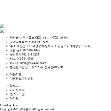
주식회사 우바툴스
CEO 서상기, CTO 서해영
사업자등록번호
853-86-02726
주소
대전광역시 유성구 복용북로 33번길 26-12(복용동 575-3)
상담 문의
042-489-0147
A/S 문의
042-544-0208
팩스
042-544-0708
이메일
infomgico@naver.com
통신판매업신고
제2023-대전유성-0157호
이용약관
개인정보처리방침
블로그
카카오채널
인스타그램
유튜브
E-catalog Down
Copyright 2021 우바툴스
All rights reserved.