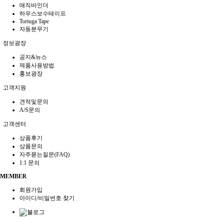
매직바인더
하우스보수테이프
Tortuga Tape
자동분무기
정보광장
공지&뉴스
제품사용방법
홍보광장
고객지원
견적및문의
A/S문의
고객센터
상품후기
상품문의
자주묻는질문(FAQ)
1:1 문의
MEMBER
회원가입
아이디/비밀번호 찾기